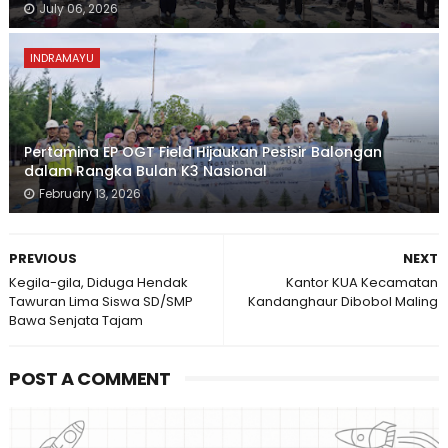
July 06, 2026
INDRAMAYU
Pertamina EP OGT Field Hijaukan Pesisir Balongan
dalam Rangka Bulan K3 Nasional
February 13, 2026
PREVIOUS
NEXT
Kegila-gila, Diduga Hendak
Kantor KUA Kecamatan
Tawuran Lima Siswa SD/SMP
Kandanghaur Dibobol Maling
Bawa Senjata Tajam
POST A COMMENT