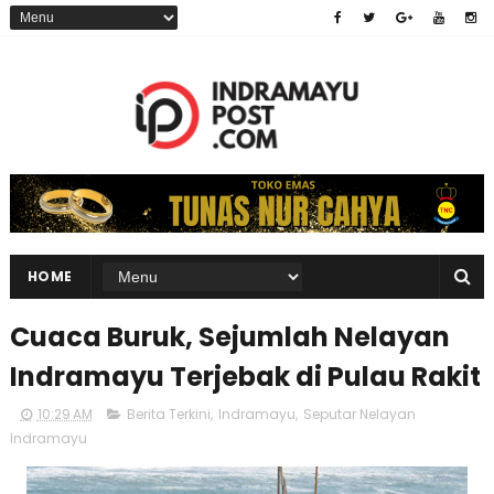
HOME
Cuaca Buruk, Sejumlah Nelayan
Indramayu Terjebak di Pulau Rakit
10:29 AM
Berita Terkini
,
Indramayu
,
Seputar Nelayan
Indramayu