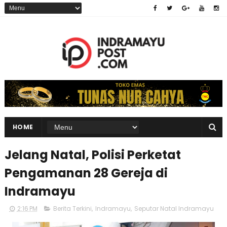
HOME
Jelang Natal, Polisi Perketat
Pengamanan 28 Gereja di
Indramayu
2:16 PM
Berita Terkini
,
Indramayu
,
Seputar Natal Indramayu