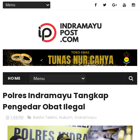
HOME
Polres Indramayu Tangkap
Pengedar Obat Ilegal
1:48 PM
Berita Terkini
,
Hukum
,
Indramayu