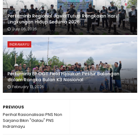
Pertamina Regional Jawa Tutup Rangkaian Hari
Lingkungan Hidup Sedunia 2026
July 06, 2026
INDRAMAYU
Pertamina EP OGT Field Hijaukan Pesisir Balongan
dalam Rangka Bulan K3 Nasional
February 13, 2026
PREVIOUS
Perihal Rasionalisasi PNS Non
Sarjana Bikin "Galau" PNS
Indramayu