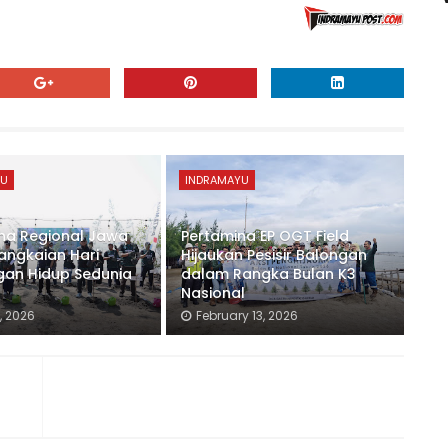
YU
INDRAMAYU
na Regional Jawa
Pertamina EP OGT Field
angkaian Hari
Hijaukan Pesisir Balongan
gan Hidup Sedunia
dalam Rangka Bulan K3
Nasional
, 2026
February 13, 2026