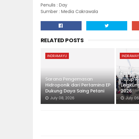
Penulis : Day
Sumber : Media Cakrawala
RELATED POSTS
INDRAMAYU
INDRAMA
Pertami
Sarana Pengemasan
Tutup R
Hidroponik dari Pertamina EP
Lingkun
Dukung Daya Saing Petani
2026
July 08, 2026
July 06