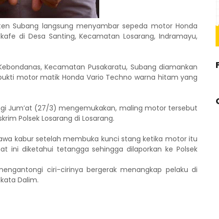
aten Subang langsung menyambar sepeda motor Honda
 kafe di Desa Santing, Kecamatan Losarang, Indramayu,
 Kebondanas, Kecamatan Pusakaratu, Subang diamankan
g bukti motor matik Honda Vario Techno warna hitam yang
ungi Jum’at (27/3) mengemukakan, maling motor tersebut
krim Polsek Losarang di Losarang.
awa kabur setelah membuka kunci stang ketika motor itu
hat ini diketahui tetangga sehingga dilaporkan ke Polsek
mengantongi ciri-cirinya bergerak menangkap pelaku di
 kata Dalim.