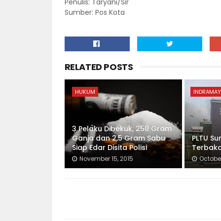
Penulis: Taryani/Sir
Sumber: Pos Kota
RELATED POSTS
HUKUM
INDRAMAY
3 Pelaku Dibekuk, 250 Gram
Ganja dan 2,5 Gram Sabu
PLTU S
Siap Edar Disita Polisi
Terbak
November 15, 2015
October