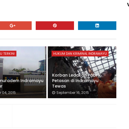
U TERKINI
HUKUM DAN KRIMINAL INDRAMAYU
Korban Ledakan Pabrik
umuradem Indramayu
Petasan di Indramayu
ar
Tewas
 04, 2015
September 16, 2015