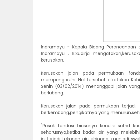
Indramayu - Kepala Bidang Perencanaan 
Indramayu , Ir.Sudirja mengatakan,kerusaka
kerusakan.
Kerusakan jalan pada permukaan fond
mempengaruhi. Hal tersebut dikatakan Kab
Senin (03/02/2014) menanggapi jalan yang 
berlubang.
Kerusakan jalan pada permukaan terjadi, 
berkembang,pengikatnya yang menurun,sehin
"Rusak fondasi biasanya kondisi safrid k
seharusnya,ketika kadar air yang melebih
ini,terjadi tekanan air,sehingga ,menjad