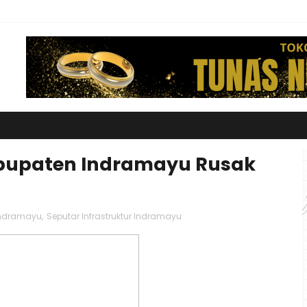
abupaten Indramayu Rusak
 Indramayu
,
Seputar Infrastruktur Indramayu