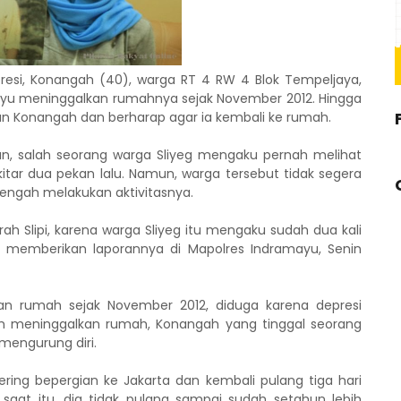
esi, Konangah (40), warga RT 4 RW 4 Blok Tempeljaya,
yu meninggalkan rumahnya sejak November 2012. Hingga
aan Konangah dan berharap agar ia kembali ke rumah.
, salah seorang warga Sliyeg mengaku pernah melihat
ekitar dua pekan lalu. Namun, warga tersebut tidak segera
ngah melakukan aktivitasnya.
h Slipi, karena warga Sliyeg itu mengaku sudah dua kali
at memberikan laporannya di Mapolres Indramayu, Senin
n rumah sejak November 2012, diduga karena depresi
m meninggalkan rumah, Konangah yang tinggal seorang
 mengurung diri.
ring bepergian ke Jakarta dan kembali pulang tiga hari
saat itu, dia tidak pulang sampai sudah setahun lebih