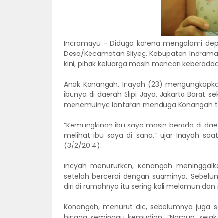
Indramayu - Diduga karena mengalami depr
Desa/Kecamatan Sliyeg, Kabupaten Indrama
kini, pihak keluarga masih mencari keberad
Anak Konangah, Inayah (23) mengungkapkan
ibunya di daerah Slipi Jaya, Jakarta Barat s
menemuinya lantaran menduga Konangah te
“Kemungkinan ibu saya masih berada di daera
melihat ibu saya di sana,” ujar Inayah sa
(3/2/2014).
Inayah menuturkan, Konangah meninggalka
setelah bercerai dengan suaminya. Sebelu
diri di rumahnya itu sering kali melamun dan
Konangah, menurut dia, sebelumnya juga se
hingga seminggu kemudian. “Namun, sejak 