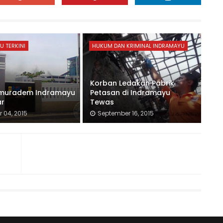
U TERKINI
HUKUM DAN KRIMINAL INDRAMAYU
Korban Ledakan Pabrik
umuradem Indramayu
Petasan di Indramayu
ar
Tewas
 04, 2015
September 16, 2015