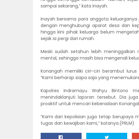
sampai sekarang,” kata Inayah.
Inayah bersama para anggota keluarganya 
dengan menghubungi aparat desa dan kepol
hingga kini pihak keluarga belum mengetah
sejak ia pergi dari rumah.
Meski sudah setahun lebih meninggalkan r
mental, sehingga masih bisa mengenali kelu
Konangah memiliki ciri-ciri berambut lurus
“Kami berharap siapa saja yang menemukann
Kapolres Indramayu Wahyu Bintono m
menindaklanjuti laporan tersebut. Dia ju
proaktif untuk mencari keberadaan Konanga
“Kami dari kepolisian juga tetap berupay
tugas dan kewajiban kami,” katanya.(PRLM)