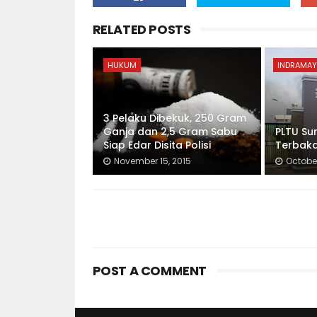
RELATED POSTS
HUKUM
INDRAMAY
3 Pelaku Dibekuk, 250 Gram
Ganja dan 2,5 Gram Sabu
PLTU S
Siap Edar Disita Polisi
Terbak
November 15, 2015
October
POST A COMMENT