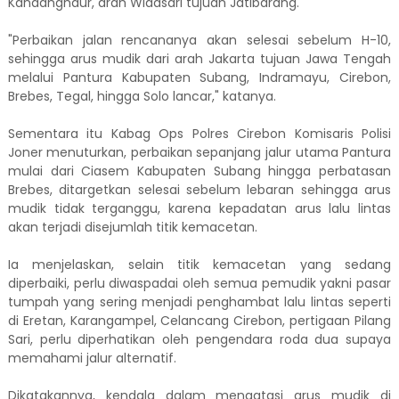
Kandanghaur, arah Widasari tujuan Jatibarang.
"Perbaikan jalan rencananya akan selesai sebelum H-10,
sehingga arus mudik dari arah Jakarta tujuan Jawa Tengah
melalui Pantura Kabupaten Subang, Indramayu, Cirebon,
Brebes, Tegal, hingga Solo lancar," katanya.
Sementara itu Kabag Ops Polres Cirebon Komisaris Polisi
Joner menuturkan, perbaikan sepanjang jalur utama Pantura
mulai dari Ciasem Kabupaten Subang hingga perbatasan
Brebes, ditargetkan selesai sebelum lebaran sehingga arus
mudik tidak terganggu, karena kepadatan arus lalu lintas
akan terjadi disejumlah titik kemacetan.
Ia menjelaskan, selain titik kemacetan yang sedang
diperbaiki, perlu diwaspadai oleh semua pemudik yakni pasar
tumpah yang sering menjadi penghambat lalu lintas seperti
di Eretan, Karangampel, Celancang Cirebon, pertigaan Pilang
Sari, perlu diperhatikan oleh pengendara roda dua supaya
memahami jalur alternatif.
Dikatakannya, kendala dalam mengatasi arus mudik di