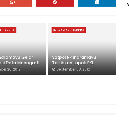
U TERKINI
INDRAMAYU TERKINI
ndramayu Gelar
Satpol PP Indramayu
sasi Data Monografi
Tertibkan Lapak PKL
ber 20, 2012
September 08, 2012