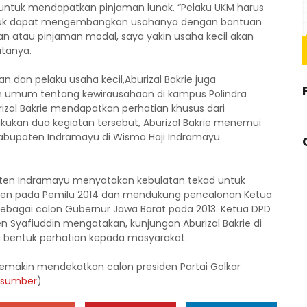
ntuk mendapatkan pinjaman lunak. “Pelaku UKM harus
tuk dapat mengembangkan usahanya dengan bantuan
 atau pinjaman modal, saya yakin usaha kecil akan
tanya.
 dan pelaku usaha kecil,Aburizal Bakrie juga
h umum tentang kewirausahaan di kampus Polindra
izal Bakrie mendapatkan perhatian khusus dari
kukan dua kegiatan tersebut, Aburizal Bakrie menemui
Kabupaten Indramayu di Wisma Haji Indramayu.
aten Indramayu menyatakan kebulatan tekad untuk
iden pada Pemilu 2014 dan mendukung pencalonan Ketua
 sebagai calon Gubernur Jawa Barat pada 2013. Ketua DPD
 Syafiuddin mengatakan, kunjungan Aburizal Bakrie di
 bentuk perhatian kepada masyarakat.
 semakin mendekatkan calon presiden Partai Golkar
sumber
)