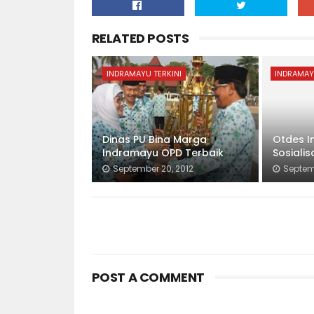
RELATED POSTS
INDRAMAYU TERKINI
INDRAMAY
Dinas PU Bina Marga
Otdes I
Indramayu OPD Terbaik
Sosiali
September 20, 2012
Septem
POST A COMMENT