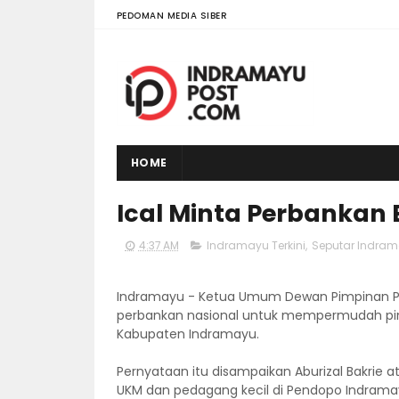
PEDOMAN MEDIA SIBER
HOME
Ical Minta Perbankan
4:37 AM
Indramayu Terkini
,
Seputar Indra
Indramayu - Ketua Umum Dewan Pimpinan Pus
perbankan nasional untuk mempermudah pinj
Kabupaten Indramayu.
Pernyataan itu disampaikan Aburizal Bakrie 
UKM dan pedagang kecil di Pendopo Indramay