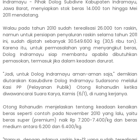
Indramayu - Pihak Dolog Subdivre Kabupaten Indramayu,
Jawa Barat, menyiapkan stok beras 14.000 ton hingga Mei
2011 mendatang.
Walau pada tahun 2010 sudah terealisasi 26.000 ton raskin,
namun untuk persiapan penyaluran raskin selama tahun 2011
ini, sudah dijatah sebanyak 30.549.600 kg (30,5 ribu ton).
Karena itu, untuk permasalahan yang menyangkut beras,
Dolog Indramayu siap membantu apabila dibutuhkan
pemasokan, termasuk jika dalam keadaan darurat.
"Jadi, untuk Dolog Indramayu aman-aman saja," demikian
diutarakan Kasubdivre Dolog Indramayu Sudarsono melalui
Kasi PP (Pelayanan Publik) Otong Rohanudin ketika
diwawancarai Suara Karya, Kamis (6/1), di ruang kerjanya.
Otong Rohanudin menjelaskan tentang keadaan kenaikan
beras seperti contoh pada November 2010 yang lalu, yaitu
beras super (premium) naik Rp 7.200-7.400/kg dan beras
medium antara 6.200 dan 6.400/kg.
"Namun, dengan adanya raskin ke-13 yang sudah terealisasi