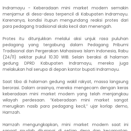
Indramayu - Keberadaan mini market modern semakin
menjamur di desa-desa terpencil di Kabupaten Indramayu.
Karenanya, kondisi itupun mengundang reaksi protes dari
para pedagang tradisional skala kecil dan menengah.
Protes itu ditunjukkan melalui aksi unjuk rasa puluhan
pedagang yang tergabung dalam Pedagang Pribumi
Tradisional dan Pergerakan Mahasiswa Islam Indonesia, Rabu
(24/11) sekitar pukul 10.30 WIB. Selain beraksi di halaman
gedung DPRD Kabupaten Indramayu, mereka juga
melakukan hal serupa di depan kantor bupati Indramayu.
Saat tiba di halaman gedung wakil rakyat, massa langsung
berorasi. Dalam orasinya, mereka mengecam dengan keras
keberadaan mini market modern yang telah menjangkau
wilayah perdesaan. ‘’Keberadaan mini market sangat
merugikan nasib para pedagang kecil,’’ ujar korlap demo,
Hamzah.
Hamzah mengungkapkan, mini market modern saat ini
sangat mudah dijumpai di setiap desa dan kecamatan.