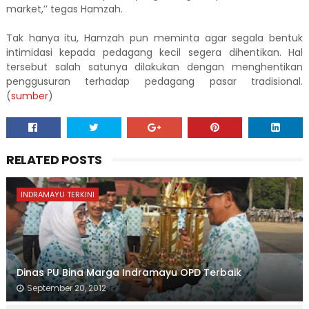
market,’’ tegas Hamzah.
Tak hanya itu, Hamzah pun meminta agar segala bentuk
intimidasi kepada pedagang kecil segera dihentikan. Hal
tersebut salah satunya dilakukan dengan menghentikan
penggusuran terhadap pedagang pasar tradisional.
(
sumber
)
RELATED POSTS
INDRAMAYU TERKINI
Dinas PU Bina Marga Indramayu OPD Terbaik
September 20, 2012