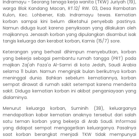
Indramayu - Seorang tenaga kerja wanita (TKW) Juriyah (19),
warga Blok Kandang Macan, RT.12/ RW. 03, Desa Rambatan
Kulon, Kec. Lohbener, Kab. Indramayu tewas. Kematian
korban sampai kini belum diketahui penyebab pastinya.
Namun diduga kuat karena penyiksaan yang dilakukan oleh
majikannya. Jenasah korban yang dipulangkan disambut isak
tangis keluarga dan kerabat korban, Kamis (15/7) sore.
Keterangan yang berhasil dihimpun menyebutkan, korban
yang bekerja sebagai pembantu rumah tangga (PRT) pada
majikan Zaj'ah Faza'a Al-Samri di kota Jedah, Saudi Arabia
selama 11 bulan. Namun menginjak bulan berikutnya korban
meninggal dunia. Bahkan sebelum kematiannya, korban
sempat dirawat di rumah sakit setempat karena menderita
sakit. Diduga kematian korban ini akibat penganiayaan yang
dialaminya.
Menurut keluarga korban, Suminih (38), keluarganya
mendapatkan kabar kematian anaknya tersebut dari salah
satu teman korban yang bekerja di Arab Saudi. Informasi
yang didapat sempat mengagetkan keluarganya. Pasalnya
saat korban berangkat menjadi TKW tidak mempunyai