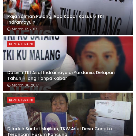
Raja Salman Pulang, Apa Kabar Kasus 6 TKI
Indramayu ?
March 12, 2017
BERITA TERKINI
Dasinih TKI Asal Indramayu di Yordania, Delapan
Tahun Hilang Tanpa Kabar
March 06, 2017
BERITA TERKINI
Dituduh Santet Majikan, TKW Asal Desa Cangko
Terancam Hukum Pancung