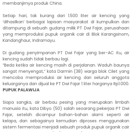
membanjirnya produk China.
Setiap hari, tak kurang dari 1.500 liter air kencing yang
‘dihasilkan’ berbagai lapisan masyarakat di kumpulkan dan
ditampung di sebuah gudang milik PT Dwi Fajar, perusahaan
yang memproduksi pupuk organik cair di Blok Karangsinom,
Kandanghaur, Indramayu.
Di gudang penyimpanan PT Dwi Fajar yang ber-AC itu, air
kencing sudah tidak berbau lagi.
“Beda ketika air kencing masih di perjalanan. Waduh baunya
sangat menyengat,” kata Darmin (38) warga blok Cilet yang
mencoba memproduksi air kencing dari seluruh anggota
keluarganya dan dijual ke PT Dwi Fajar 1 liter harganya Rp1.000.
PUPUK PALAWIJA
Siapa sangka, air berbau pesing yang merupakan limbah
manusia itu, kata Dibyo (50) salah seoarang pekerjaa PT Dwi
Fajar, setelah dicampur bahan-bahan alami seperti air
kelapa, dan sebagainya kemudian diproses menggunakan
sistem fermentasi menjadi sebuah produk pupuk organik cair