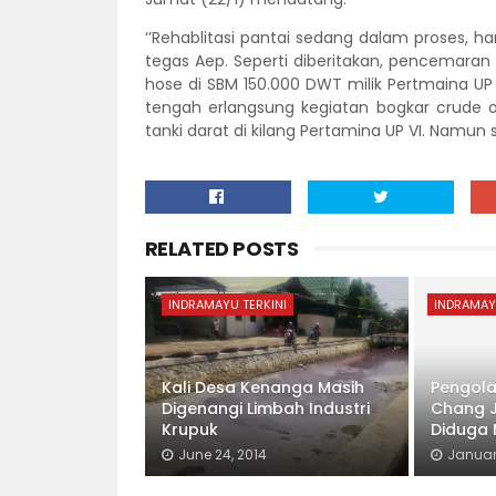
‘’Rehablitasi pantai sedang dalam proses, ha
tegas Aep. Seperti diberitakan, pencemaran 
hose di SBM 150.000 DWT milik Pertmaina UP V
tengah erlangsung kegiatan bogkar crude oi
tanki darat di kilang Pertamina UP VI. Namun 
RELATED POSTS
INDRAMAYU TERKINI
INDRAMAY
Kali Desa Kenanga Masih
Pengola
Digenangi Limbah Industri
Chang J
Krupuk
Diduga 
June 24, 2014
January