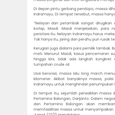
Di depan pintu gerbang pendopo, massa dih
Indramayu. Di tempat tersebut, massa hanya
‘’Nelayan dan petambak sangat dirugikan 
korlap, Masdi. Masdi menjelaskan, para 
peristiwa itu. Nelayan Indramayu harus mela
Tak hanya itu, jaring dan perahu pun rusak te
Kerugian juga dialami para pemilik tambak.
mati. Menurut Masdi, kasus pencemaran su
hingga kini, tidak ada langkah kongkret 
tumpahan crude oil.
Usai berorasi, massa lalu long march menu
kilometer. Akibat banyaknya massa, polis
Indramayu untuk menghindari penumpukan 
Di tempat itu, sejumlah perwakilan massa
Pertamina Balongan, Darijanto. Dalam negos
dan Pertamina Balongan akan memban
memfasiilitasi massa untuk menyampaikan k
Jumat (22/1) mendatang.