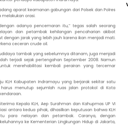
adang aparat keamanan gabungan dari Polsek dan Polres
 melakukan orasi.
dengan adanya pencemaran itu,’’ tegas salah seorang
nelayan dan petambak kehilangan pencaharian akibat
ut dengan jarak yang lebih jauh karena ikan menjadi mati.
rkena ceceran crude oil.
 Budidaya tambak yang sebelumnya ditanam, juga menjadi
dah terjadi sejak pertengahan September 2008. Namun
untuk merehabilitasi kembali perairan yang tercemar
ju KLH Kabupaten Indramayu yang berjarak sekitar satu
i harus menutup sejumlah ruas jalan protokol di Kota
kendaraan.
 diterima Kepala KLH, Aep Surahman dan Kahupmas UP VI
iasi antara kedua pihak, dihasilkan keputusan bahwa KLH
tu para nelayan dan petambak. Caranya, dengan
eluhannya ke Kementerian Lingkungan Hidup di Jakarta,