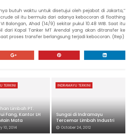
nya butuh waktu untuk disetujui oleh pejabat di Jakarta,’’
crude oil itu bermula dari adanya kebocoran di floathing
I Balongan, Ahad (14/9) sekitar pukul 10.48 WIB. Saat itu
l dari Kapal Tanker MT Arendal yang akan ditransfer ke
saat proses transfer berlangsung terjadi kebocoran. (Rep)
U TERKINI
INDRAMAYU TERKINI
han Limbah PT.
ui Fang, Kantor LH
Sungai di Indramayu
Main Mata
Tercemar Limbah Industri
 10, 2014
October 24, 2012