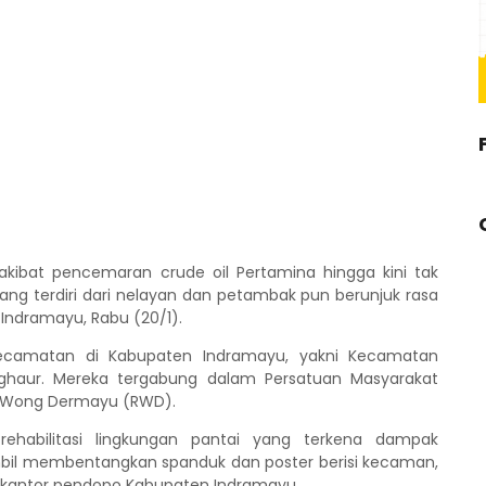
 akibat pencemaran crude oil Pertamina hingga kini tak
ang terdiri dari nelayan dan petambak pun berunjuk rasa
Indramayu, Rabu (20/1).
kecamatan di Kabupaten Indramayu, yakni Kecamatan
ghaur. Mereka tergabung dalam Persatuan Masyarakat
 Wong Dermayu (RWD).
ehabilitasi lingkungan pantai yang terkena dampak
mbil membentangkan spanduk dan poster berisi kecaman,
 kantor pendopo Kabupaten Indramayu.