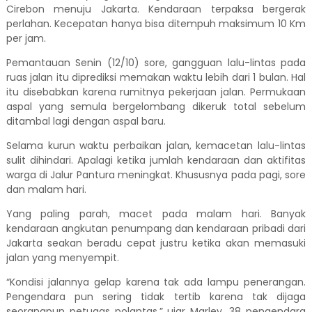
Cirebon menuju Jakarta. Kendaraan terpaksa bergerak
perlahan. Kecepatan hanya bisa ditempuh maksimum 10 Km
per jam.
Pemantauan Senin (12/10) sore, gangguan lalu-lintas pada
ruas jalan itu diprediksi memakan waktu lebih dari 1 bulan. Hal
itu disebabkan karena rumitnya pekerjaan jalan. Permukaan
aspal yang semula bergelombang dikeruk total sebelum
ditambal lagi dengan aspal baru.
Selama kurun waktu perbaikan jalan, kemacetan lalu-lintas
sulit dihindari. Apalagi ketika jumlah kendaraan dan aktifitas
warga di Jalur Pantura meningkat. Khususnya pada pagi, sore
dan malam hari.
Yang paling parah, macet pada malam hari. Banyak
kendaraan angkutan penumpang dan kendaraan pribadi dari
Jakarta seakan beradu cepat justru ketika akan memasuki
jalan yang menyempit.
“Kondisi jalannya gelap karena tak ada lampu penerangan.
Pengendara pun sering tidak tertib karena tak dijaga
seorangpun petugas polantas,” ujar Marley, 38 pengendara