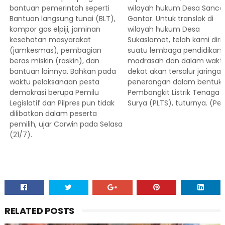
bantuan pemerintah seperti
wilayah hukum Desa Sanca
Bantuan langsung tunai (BLT),
Gantar. Untuk translok di
kompor gas elpiji, jaminan
wilayah hukum Desa
kesehatan masyarakat
Sukaslamet, telah kami diri
(jamkesmas), pembagian
suatu lembaga pendidikan
beras miskin (raskin), dan
madrasah dan dalam wakt
bantuan lainnya. Bahkan pada
dekat akan tersalur jaringa
waktu pelaksanaan pesta
penerangan dalam bentuk
demokrasi berupa Pemilu
Pembangkit Listrik Tenaga
Legislatif dan Pilpres pun tidak
Surya (PLTS), tuturnya. (Pel
dilibatkan dalam peserta
pemilih, ujar Carwin pada Selasa
(21/7).
RELATED POSTS