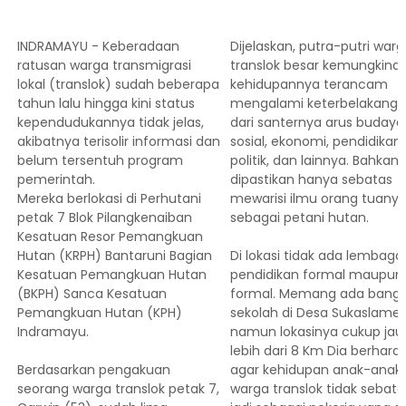
INDRAMAYU - Keberadaan
Dijelaskan, putra-putri war
ratusan warga transmigrasi
translok besar kemungkina
lokal (translok) sudah beberapa
kehidupannya terancam
tahun lalu hingga kini status
mengalami keterbelakang
kependudukannya tidak jelas,
dari santernya arus budaya
akibatnya terisolir informasi dan
sosial, ekonomi, pendidikan,
belum tersentuh program
politik, dan lainnya. Bahkan
pemerintah.
dipastikan hanya sebatas
Mereka berlokasi di Perhutani
mewarisi ilmu orang tuany
petak 7 Blok Pilangkenaiban
sebagai petani hutan.
Kesatuan Resor Pemangkuan
Hutan (KRPH) Bantaruni Bagian
Di lokasi tidak ada lembaga
Kesatuan Pemangkuan Hutan
pendidikan formal maupun
(BKPH) Sanca Kesatuan
formal. Memang ada bang
Pemangkuan Hutan (KPH)
sekolah di Desa Sukaslamet
Indramayu.
namun lokasinya cukup jau
lebih dari 8 Km Dia berharap
Berdasarkan pengakuan
agar kehidupan anak-anak
seorang warga translok petak 7,
warga translok tidak sebata