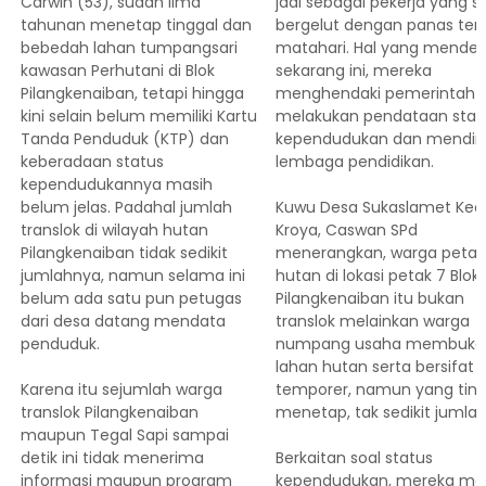
Carwin (53), sudah lima
jadi sebagai pekerja yang se
tahunan menetap tinggal dan
bergelut dengan panas teri
bebedah lahan tumpangsari
matahari. Hal yang mende
kawasan Perhutani di Blok
sekarang ini, mereka
Pilangkenaiban, tetapi hingga
menghendaki pemerintah
kini selain belum memiliki Kartu
melakukan pendataan stat
Tanda Penduduk (KTP) dan
kependudukan dan mendiri
keberadaan status
lembaga pendidikan.
kependudukannya masih
belum jelas. Padahal jumlah
Kuwu Desa Sukaslamet Kec
translok di wilayah hutan
Kroya, Caswan SPd
Pilangkenaiban tidak sedikit
menerangkan, warga petan
jumlahnya, namun selama ini
hutan di lokasi petak 7 Blok
belum ada satu pun petugas
Pilangkenaiban itu bukan
dari desa datang mendata
translok melainkan warga
penduduk.
numpang usaha membuka
lahan hutan serta bersifat
Karena itu sejumlah warga
temporer, namun yang ting
translok Pilangkenaiban
menetap, tak sedikit jumla
maupun Tegal Sapi sampai
detik ini tidak menerima
Berkaitan soal status
informasi maupun program
kependudukan, mereka ma