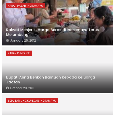
KABAR PASAR INDRAMAYU
Rakyat Menjerit , Harga Beras di Indramayu Terus
Melambung
January 25, 2012
KABAR PENDOPO
Bupati Anna Berikan Bantuan Kepada Keluarga
Taofan
October 28, 2011
SEPUTAR LINGKUNGAN INDRAMAYU