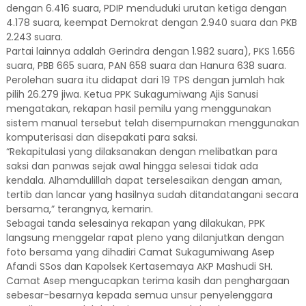
dengan 6.416 suara, PDIP menduduki urutan ketiga dengan
4.178 suara, keempat Demokrat dengan 2.940 suara dan PKB
2.243 suara.
Partai lainnya adalah Gerindra dengan 1.982 suara), PKS 1.656
suara, PBB 665 suara, PAN 658 suara dan Hanura 638 suara.
Perolehan suara itu didapat dari 19 TPS dengan jumlah hak
pilih 26.279 jiwa. Ketua PPK Sukagumiwang Ajis Sanusi
mengatakan, rekapan hasil pemilu yang menggunakan
sistem manual tersebut telah disempurnakan menggunakan
komputerisasi dan disepakati para saksi.
“Rekapitulasi yang dilaksanakan dengan melibatkan para
saksi dan panwas sejak awal hingga selesai tidak ada
kendala. Alhamdulillah dapat terselesaikan dengan aman,
tertib dan lancar yang hasilnya sudah ditandatangani secara
bersama,” terangnya, kemarin.
Sebagai tanda selesainya rekapan yang dilakukan, PPK
langsung menggelar rapat pleno yang dilanjutkan dengan
foto bersama yang dihadiri Camat Sukagumiwang Asep
Afandi SSos dan Kapolsek Kertasemaya AKP Mashudi SH.
Camat Asep mengucapkan terima kasih dan penghargaan
sebesar-besarnya kepada semua unsur penyelenggara