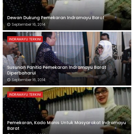
Dewan Dukung Pemekaran Indramayu Barat
September 16, 2014
INDRAMAYU TERKINI
Susunan Panitia Pemekaran Indramayu Barat
Diperbaharui
September 16, 2014
INDRAMAYU TERKINI
Pemekaran, Kado Manis Untuk Masyarakat Indramayu
Barat