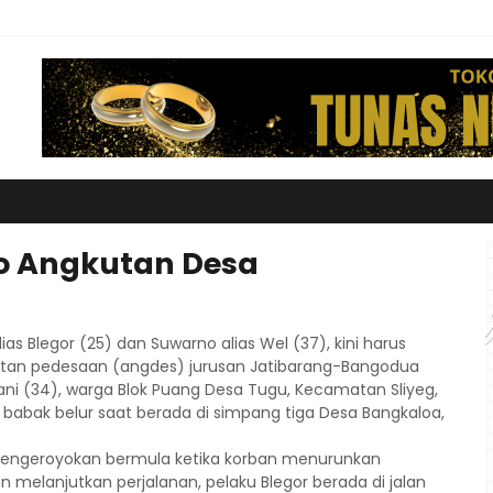
lo Angkutan Desa
s Blegor (25) dan Suwarno alias Wel (37), kini harus
kutan pedesaan (angdes) jurusan Jatibarang-Bangodua
ni (34), warga Blok Puang Desa Tugu, Kecamatan Sliyeg,
babak belur saat berada di simpang tiga Desa Bangkaloa,
 pengeroyokan bermula ketika korban menurunkan
 melanjutkan perjalanan, pelaku Blegor berada di jalan