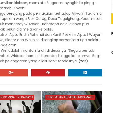
yikan klakson, meminta Blegor menyingkir ke pinggir
marahi Ahyani.
ngga berujung pada pemukulan terhadap Ahyani. Tak lama
erupakan warga Blok Curug, Desa Tegalgirang, Kecamatan
uk mengeroyok Ahyani. Beberapa calo lainnya pun
 belur, dia melapor ke polisi.
atroli Aiptu Endin Rohendi dan Kanit Reskrim Aiptu I Wayan
ya, Blegor dan Wel bisa ditangkap sementara tiga pelaku
engejaran.
, Wel adalah mantan lurah di desanya. “Segala bentuk
sek Widasari harus di berantas hingga ke akarnya. Bagi
dak pelanggaran yang dilakukan,” tandasnya.
(tar)
N KRIMINAL INDRAMAYU
HUKUM DAN KRIMINAL INDRAMAYU