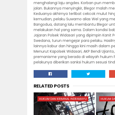
menghalangi laju angdes. Korban pun membun
jalan. Bukannya menyingkir, Blegor malah me
Keduanya akhirnya terlibat cekcok mulut hi
kemudian, pelaku Suwarno alias Wel yang m
Bangodua, datang lalu membantu Blegor unt
melakukan hal yang sama. Dalam kondisi babak
Jajaran Polsek Widasari yang dipimpin Kanit P
Swedana, turun mengejar para pelaku. Hasiln
lainnya kabur dan hingga kini masih dalam p
Menurut Kapolsek Widasari, AKP Bendi Ujianto
premanisme yang berada di wilayah hukum Pol
pelakunya diberikan sanksi hukum sesuai tin
RELATED POSTS
HUKUM DAN KRIMINAL INDRAMAYU
HUKUM DA