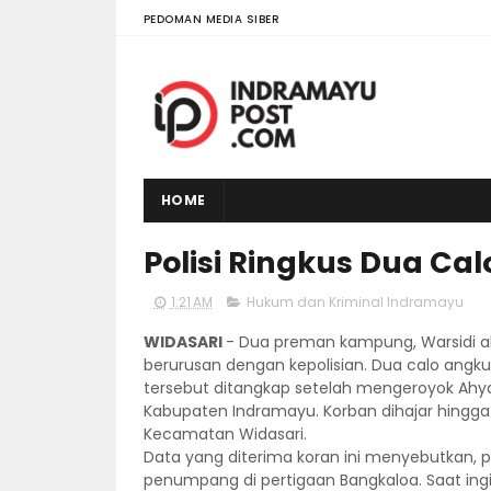
PEDOMAN MEDIA SIBER
HOME
Polisi Ringkus Dua Ca
1:21 AM
Hukum dan Kriminal Indramayu
WIDASARI
- Dua preman kampung, Warsidi alia
berurusan dengan kepolisian. Dua calo ang
tersebut ditangkap setelah mengeroyok Ahya
Kabupaten Indramayu. Korban dihajar hingga 
Kecamatan Widasari.
Data yang diterima koran ini menyebutkan,
penumpang di pertigaan Bangkaloa. Saat ingin