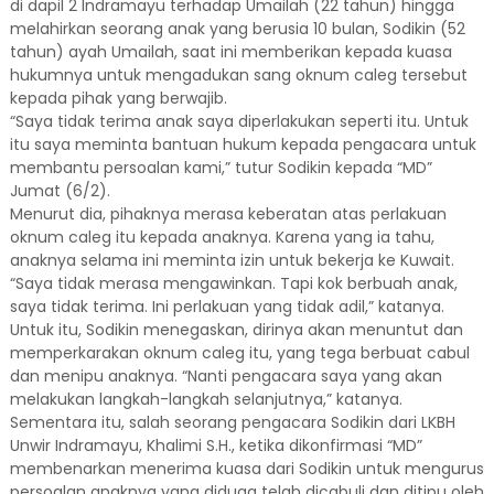
di dapil 2 Indramayu terhadap Umailah (22 tahun) hingga
melahirkan seorang anak yang berusia 10 bulan, Sodikin (52
tahun) ayah Umailah, saat ini memberikan kepada kuasa
hukumnya untuk mengadukan sang oknum caleg tersebut
kepada pihak yang berwajib.
“Saya tidak terima anak saya diperlakukan seperti itu. Untuk
itu saya meminta bantuan hukum kepada pengacara untuk
membantu persoalan kami,” tutur Sodikin kepada “MD”
Jumat (6/2).
Menurut dia, pihaknya merasa keberatan atas perlakuan
oknum caleg itu kepada anaknya. Karena yang ia tahu,
anaknya selama ini meminta izin untuk bekerja ke Kuwait.
“Saya tidak merasa mengawinkan. Tapi kok berbuah anak,
saya tidak terima. Ini perlakuan yang tidak adil,” katanya.
Untuk itu, Sodikin menegaskan, dirinya akan menuntut dan
memperkarakan oknum caleg itu, yang tega berbuat cabul
dan menipu anaknya. “Nanti pengacara saya yang akan
melakukan langkah-langkah selanjutnya,” katanya.
Sementara itu, salah seorang pengacara Sodikin dari LKBH
Unwir Indramayu, Khalimi S.H., ketika dikonfirmasi “MD”
membenarkan menerima kuasa dari Sodikin untuk mengurus
persoalan anaknya yang diduga telah dicabuli dan ditipu oleh