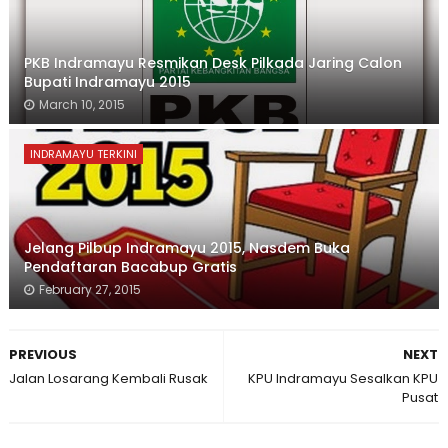
PKB Indramayu Resmikan Desk Pilkada Jaring Calon
Bupati Indramayu 2015
March 10, 2015
INDRAMAYU TERKINI
Jelang Pilbup Indramayu 2015, Nasdem Buka
Pendaftaran Bacabup Gratis
February 27, 2015
PREVIOUS
NEXT
Jalan Losarang Kembali Rusak
KPU Indramayu Sesalkan KPU
Pusat