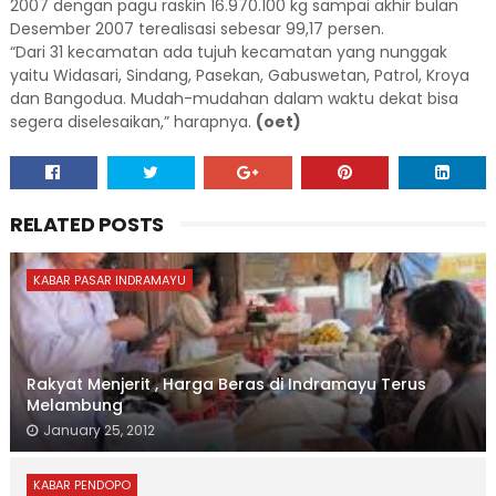
2007 dengan pagu raskin 16.970.100 kg sampai akhir bulan
Desember 2007 terealisasi sebesar 99,17 persen.
“Dari 31 kecamatan ada tujuh kecamatan yang nunggak
yaitu Widasari, Sindang, Pasekan, Gabuswetan, Patrol, Kroya
dan Bangodua. Mudah-mudahan dalam waktu dekat bisa
segera diselesaikan,” harapnya.
(oet)
RELATED POSTS
KABAR PASAR INDRAMAYU
Rakyat Menjerit , Harga Beras di Indramayu Terus
Melambung
January 25, 2012
KABAR PENDOPO