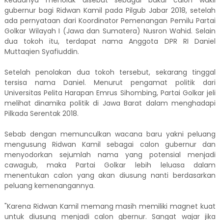
Keduanya menolak disebut sebagai bakal calon wakil
gubernur bagi Ridwan Kamil pada Pilgub Jabar 2018, setelah
ada pernyataan dari Koordinator Pemenangan Pemilu Partai
Golkar Wilayah I (Jawa dan Sumatera) Nusron Wahid. Selain
dua tokoh itu, terdapat nama Anggota DPR RI Daniel
Muttaqien Syafiuddin.
Setelah penolakan dua tokoh tersebut, sekarang tinggal
tersisa nama Daniel. Menurut pengamat politik dari
Universitas Pelita Harapan Emrus Sihombing, Partai Golkar jeli
melihat dinamika politik di Jawa Barat dalam menghadapi
Pilkada Serentak 2018.
Sebab dengan memunculkan wacana baru yakni peluang
mengusung Ridwan Kamil sebagai calon gubernur dan
menyodorkan sejumlah nama yang potensial menjadi
cawagub, maka Partai Golkar lebih leluasa dalam
menentukan calon yang akan diusung nanti berdasarkan
peluang kemenangannya.
"Karena Ridwan Kamil memang masih memiliki magnet kuat
untuk diusung menjadi calon gbernur. Sangat wajar jika