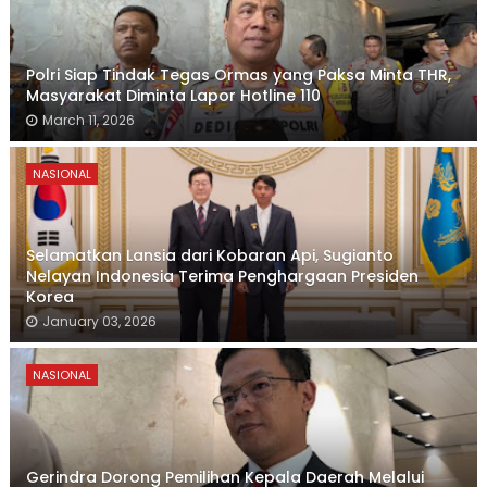
Polri Siap Tindak Tegas Ormas yang Paksa Minta THR,
Masyarakat Diminta Lapor Hotline 110
March 11, 2026
NASIONAL
Selamatkan Lansia dari Kobaran Api, Sugianto
Nelayan Indonesia Terima Penghargaan Presiden
Korea
January 03, 2026
NASIONAL
Gerindra Dorong Pemilihan Kepala Daerah Melalui