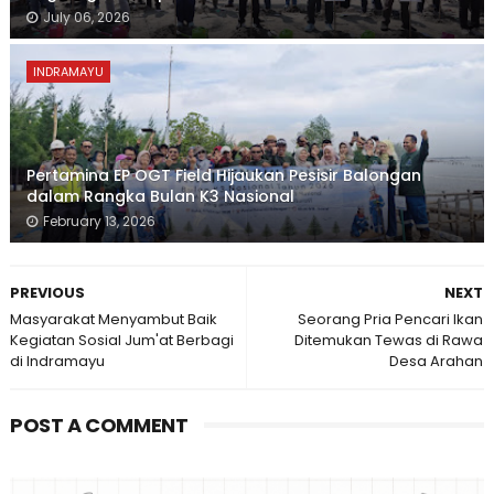
July 06, 2026
INDRAMAYU
Pertamina EP OGT Field Hijaukan Pesisir Balongan
dalam Rangka Bulan K3 Nasional
February 13, 2026
PREVIOUS
NEXT
Masyarakat Menyambut Baik
Seorang Pria Pencari Ikan
Kegiatan Sosial Jum'at Berbagi
Ditemukan Tewas di Rawa
di Indramayu
Desa Arahan
POST A COMMENT