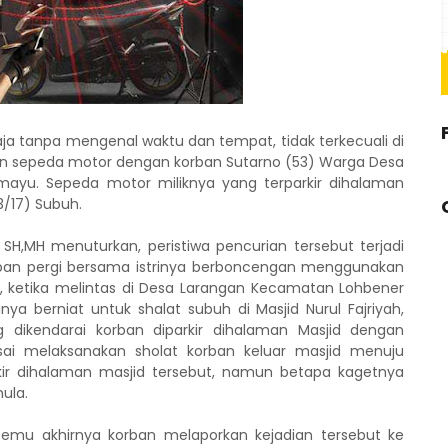
saja tanpa mengenal waktu dan tempat, tidak terkecuali di
n sepeda motor dengan korban Sutarno (53) Warga Desa
ayu. Sepeda motor miliknya yang terparkir dihalaman
3/17) Subuh.
H,MH menuturkan, peristiwa pencurian tersebut terjadi
orban pergi bersama istrinya berboncengan menggunakan
, ketika melintas di Desa Larangan Kecamatan Lohbener
ya berniat untuk shalat subuh di Masjid Nurul Fajriyah,
dikendarai korban diparkir dihalaman Masjid dengan
sai melaksanakan sholat korban keluar masjid menuju
ir dihalaman masjid tersebut, namun betapa kagetnya
ula.
etemu akhirnya korban melaporkan kejadian tersebut ke