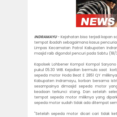
INDRAMAYU
- Kejahatan bisa terjadi kapan 
tempat ibadah sebagaimana kasus pencuria
Limpas Kecamatan Patrol Kabupaten Indram
masjid raib digondol pencuri pada Sabtu (18/
Kapolsek Lohbener Kompol Kompol Saryono S
pukul 05.30 WIB. Kejadian bermula saat k
sepeda motor Hoda Beat E 2851 QY miliknya
Kabupaten Indramayu, korban bersama istrin
sesampainya dimasjid sepeda motor yang 
keadaan terkunci stang. Dan setelah sele
tempat sepeda motor miliknya yang dipark
sepeda motor sudah tidak ada ditempat sem
"Setelah sepeda motor dicari cari tidak k