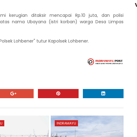
i kerugian ditaksir mencapai Rp.10 juta, dan polisi
tas nama Ubayana (istri korban) warga Desa Limpas
 Polsek Lohbener" tutur Kapolsek Lohbener.
YU
INDRAMAYU