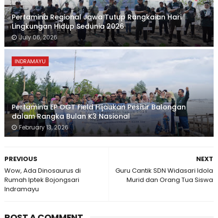
Pertamina Regional Jawa Tutup Rangkaian Hari
Lingkungan Hidup Sedunia 2026
July 06, 2026
INDRAMAYU
Pertamina EP OGT Field Hijaukan Pesisir Balongan
dalam Rangka Bulan K3 Nasional
February 13, 2026
PREVIOUS
NEXT
Wow, Ada Dinosaurus di
Guru Cantik SDN Widasari Idola
Rumah Iptek Bojongsari
Murid dan Orang Tua Siswa
Indramayu
POST A COMMENT