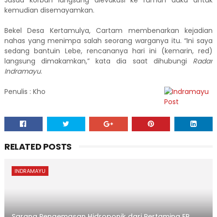
Jasad korban langsung dievakusi ke rumah duka untuk
kemudian disemayamkan.
Bekel Desa Kertamulya, Cartam membenarkan kejadian
nahas yang menimpa salah seorang warganya itu. “Ini saya
sedang bantuin Lebe, rencananya hari ini (kemarin, red)
langsung dimakamkan,” kata dia saat dihubungi
Radar
Indramayu
.
Penulis : Kho
RELATED POSTS
INDRAMAYU
Sarana Pengemasan Hidroponik dari Pertamina EP