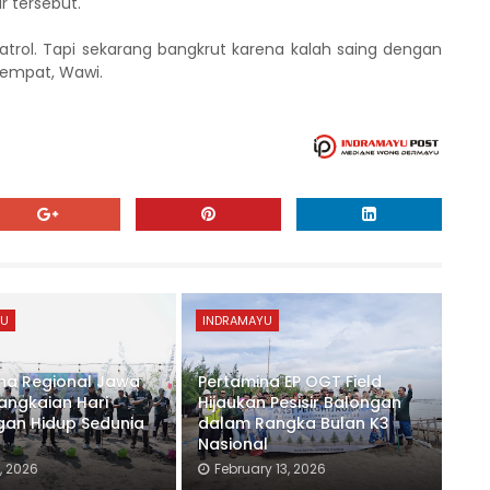
r tersebut.
 Patrol. Tapi sekarang bangkrut karena kalah saing dengan
tempat, Wawi.
YU
INDRAMAYU
na Regional Jawa
Pertamina EP OGT Field
angkaian Hari
Hijaukan Pesisir Balongan
gan Hidup Sedunia
dalam Rangka Bulan K3
Nasional
, 2026
February 13, 2026