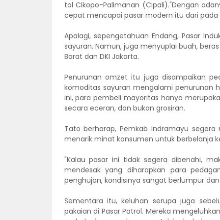
tol Cikopo-Palimanan (Cipali)."Dengan adany
cepat mencapai pasar modern itu dari pada k
Apalagi, sepengetahuan Endang, Pasar Ind
sayuran. Namun, juga menyuplai buah, beras 
Barat dan DKI Jakarta.
Penurunan omzet itu juga disampaikan ped
komoditas sayuran mengalami penurunan ha
ini, para pembeli mayoritas hanya merupak
secara eceran, dan bukan grosiran.
Tato berharap, Pemkab Indramayu segera m
menarik minat konsumen untuk berbelanja ke
"Kalau pasar ini tidak segera dibenahi, 
mendesak yang diharapkan para pedaga
penghujan, kondisinya sangat berlumpur dan
Sementara itu, keluhan serupa juga seb
pakaian di Pasar Patrol. Mereka mengeluhkan