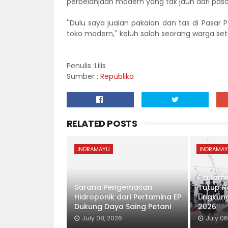
perbelanjaan modern yang tak jauh dari pasa
''Dulu saya jualan pakaian dan tas di Pasar
toko modern,'' keluh salah seorang warga se
Penulis :Lilis
Sumber :
Republika
RELATED POSTS
INDRAMAYU
INDRAMA
Pertami
Sarana Pengemasan
Tutup R
Hidroponik dari Pertamina EP
Lingkun
Dukung Daya Saing Petani
2026
July 08, 2026
July 06