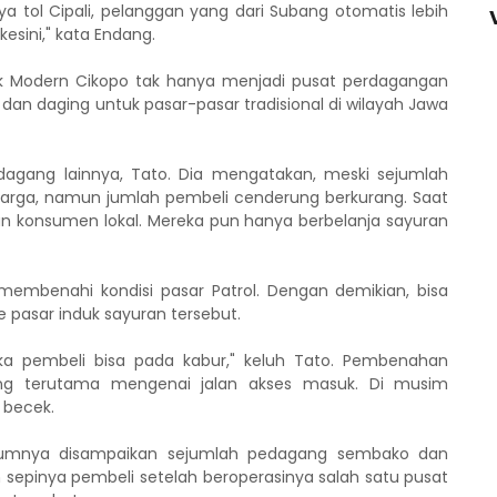
a tol Cipali, pelanggan yang dari Subang otomatis lebih
esini," kata Endang.
uk Modern Cikopo tak hanya menjadi pusat perdagangan
dan daging untuk pasar-pasar tradisional di wilayah Jawa
agang lainnya, Tato. Dia mengatakan, meski sejumlah
rga, namun jumlah pembeli cenderung berkurang. Saat
an konsumen lokal. Mereka pun hanya berbelanja sayuran
embenahi kondisi pasar Patrol. Dengan demikian, bisa
 pasar induk sayuran tersebut.
maka pembeli bisa pada kabur," keluh Tato. Pembenahan
ng terutama mengenai jalan akses masuk. Di musim
 becek.
elumnya disampaikan sejumlah pedagang sembako dan
 sepinya pembeli setelah beroperasinya salah satu pusat