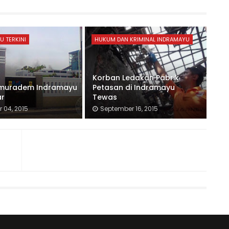
U TERKINI
HUKUM DAN KRIMINAL INDRAMAYU
Korban Ledakan Pabrik
umuradem Indramayu
Petasan di Indramayu
ar
Tewas
 04, 2015
September 16, 2015