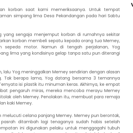
kuan korban saat kami memeriksaanya. Untuk tempat
 taman simpang lima Desa Pekandangan pada hari Sabtu
Yog yang sengaja menjemput korban di rumahnya sekitar
ntarkan korban membeli sepatu kepada orang tua Memey,
n sepeda motor. Namun di tengah perjalanan, Yog
 lima yang kondisinya gelap tanpa satu pun diterangi
, lalu Yog meninggalkan Memey sendirian dengan alasan
. Tak berapa lama, Yog datang bersama 3 temannya
rnyata isi plastik itu minuman keras. Akhirnya, ke empat
 akibat pengaruh miras, mereka mencoba merayu Memey
itolak oleh Memey. Penolakan itu, membuat para remaja
an kaki Memey.
 melucuti celana panjang Memey. Memey pun berontak,
pasrah ditambah lagi tenaganya sudah habis setelah
mpatan ini digunakan pelaku untuk menggagahi tubuh