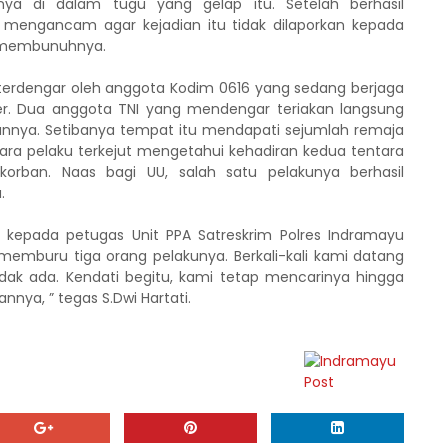
ya di dalam tugu yang gelap itu. Setelah berhasil
 mengancam agar kejadian itu tidak dilaporkan kepada
 membunuhnya.
 terdengar oleh anggota Kodim 0616 yang sedang berjaga
ter. Dua anggota TNI yang mendengar teriakan langsung
nya. Setibanya tempat itu mendapati sejumlah remaja
a pelaku terkejut mengetahui kehadiran kedua tentara
orban. Naas bagi UU, salah satu pelakunya berhasil
.
 kepada petugas Unit PPA Satreskrim Polres Indramayu
memburu tiga orang pelakunya. Berkali-kali kami datang
idak ada. Kendati begitu, kami tetap mencarinya hingga
a, ” tegas S.Dwi Hartati.