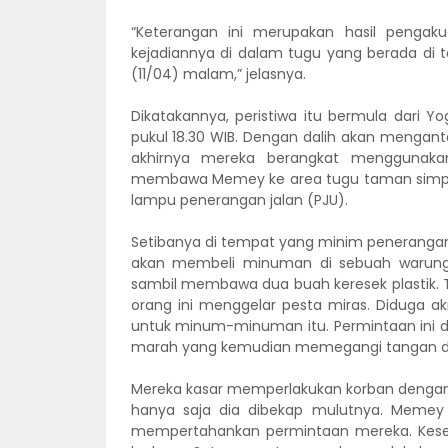
“Keterangan ini merupakan hasil penga
kejadiannya di dalam tugu yang berada di
(11/04) malam,” jelasnya.
Dikatakannya, peristiwa itu bermula dari 
pukul 18.30 WIB. Dengan dalih akan menga
akhirnya mereka berangkat menggunaka
membawa Memey ke area tugu taman simpang
lampu penerangan jalan (PJU).
Setibanya di tempat yang minim penerangan
akan membeli minuman di sebuah warung
sambil membawa dua buah keresek plastik. Te
orang ini menggelar pesta miras. Diduga
untuk minum-minuman itu. Permintaan ini d
marah yang kemudian memegangi tangan d
Mereka kasar memperlakukan korban dengan
hanya saja dia dibekap mulutnya. Memey 
mempertahankan permintaan mereka. Kese