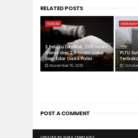
RELATED POSTS
HUKUM
INDRAMAY
3 Pelaku Dibekuk, 250 Gram
Ganja dan 2,5 Gram Sabu
PLTU S
Siap Edar Disita Polisi
Terbak
November 15, 2015
October
POST A COMMENT
CREATED BY
SORA TEMPLATES