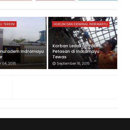
U TERKINI
HUKUM DAN KRIMINAL INDRAMAYU
Korban Ledakan Pabrik
umuradem Indramayu
Petasan di Indramayu
ar
Tewas
 04, 2015
September 16, 2015