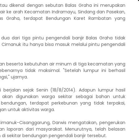
atau dikenal dengan sebutan Balas Graha ini merupakan
r ke arah Kecamatan Indramayu, Sindang dan Pasekan,
alas Graha, terdapat Bendungan Karet Rambatan yang
a dari tiga pintu pengendali banjir Balas Graha tidak
gai Cimanuk itu hanya bisa masuk melalui pintu pengendali
han beserta kebutuhan air minum di tiga kecamatan yang
benarnya tidak maksimal. "Setelah lumpur ini berhasil
si," ujarnya.
berjalan sejak Senin (18/8/2014). Adapun lumpur hasil
 akan digunakan warga sekitar sebagai bahan untuk
bendungan, terdapat perkebunan yang tidak terpakai,
n untuk aktivitas warga.
Cimanuk-Cisanggarung, Darwis mengatakan, pengerukan
an laporan dari masyarakat. Menurutnya, telah belasan
i sekitar bendungan pengendali banjir tersebut.