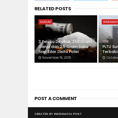
RELATED POSTS
HUKUM
INDRAMAY
3 Pelaku Dibekuk, 250 Gram
Ganja dan 2,5 Gram Sabu
PLTU S
Siap Edar Disita Polisi
Terbak
November 15, 2015
October
POST A COMMENT
CREATED BY
INDRAMAYU POST