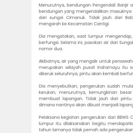
Menurutnya, bendungan Pengendali Banjir 
bendungan yang mengendalikan masuknya ai
dari sungai Cimanuk. Tidak jauh dari B
mengarah ke Kecamatan Cantigi.
Dia mengatakan, saat lumpur mengendap, du
berfungsi. Selama ini, pasokan air dari Sun
nomor dua.
Akibatnya, air yang mengalir untuk persawa
merupakan wilayah pusat Indramayu itu se
dikeruk seluruhnya, pintu akan kembali berfung
Dia menyebutkan, pengerukan sudah mulai 
kerukan, menurutnya, kemungkinan besar
membuat lapangan. Tidak jauh dari pintu 
dimana nantinya akan dibuat menjadi lapanga
Pelaksana kegiatan pengerukan dari BBWS 
lumpur itu dilaksanakan begitu mendapatk
tahun lamanya tidak pernah ada pengerukan d