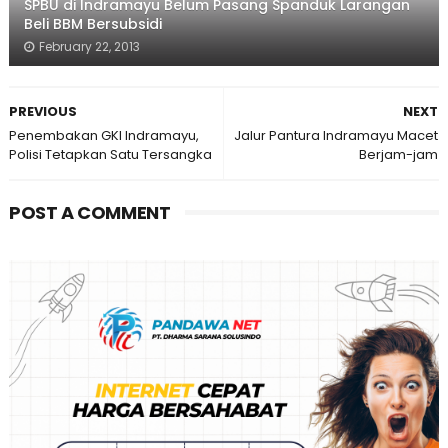
SPBU di Indramayu Belum Pasang Spanduk Larangan
Beli BBM Bersubsidi
February 22, 2013
PREVIOUS
NEXT
Penembakan GKI Indramayu,
Jalur Pantura Indramayu Macet
Polisi Tetapkan Satu Tersangka
Berjam-jam
POST A COMMENT