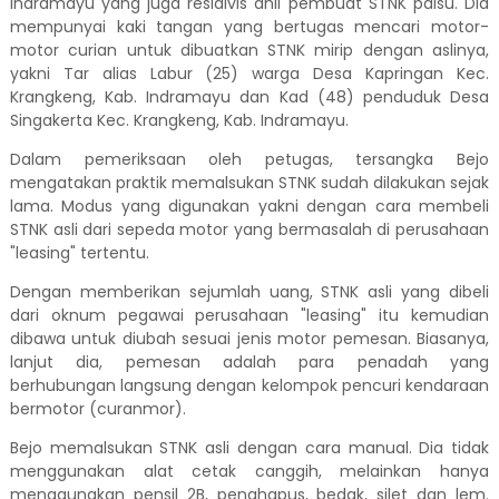
Indramayu yang juga residivis ahli pembuat STNK palsu. Dia
mempunyai kaki tangan yang bertugas mencari motor-
motor curian untuk dibuatkan STNK mirip dengan aslinya,
yakni Tar alias Labur (25) warga Desa Kapringan Kec.
Krangkeng, Kab. Indramayu dan Kad (48) penduduk Desa
Singakerta Kec. Krangkeng, Kab. Indramayu.
Dalam pemeriksaan oleh petugas, tersangka Bejo
mengatakan praktik memalsukan STNK sudah dilakukan sejak
lama. Modus yang digunakan yakni dengan cara membeli
STNK asli dari sepeda motor yang bermasalah di perusahaan
"leasing" tertentu.
Dengan memberikan sejumlah uang, STNK asli yang dibeli
dari oknum pegawai perusahaan "leasing" itu kemudian
dibawa untuk diubah sesuai jenis motor pemesan. Biasanya,
lanjut dia, pemesan adalah para penadah yang
berhubungan langsung dengan kelompok pencuri kendaraan
bermotor (curanmor).
Bejo memalsukan STNK asli dengan cara manual. Dia tidak
menggunakan alat cetak canggih, melainkan hanya
menggunakan pensil 2B, penghapus, bedak, silet dan lem.