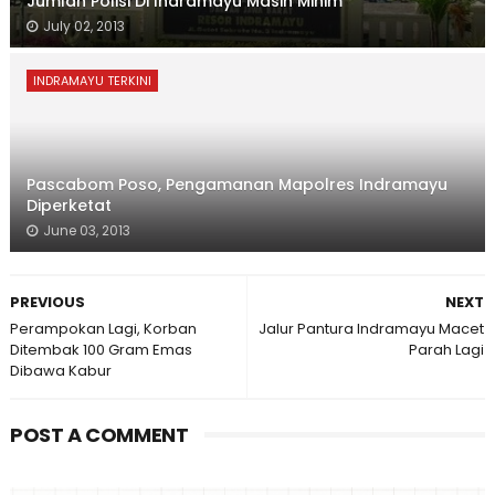
Jumlah Polisi Di Indramayu Masih Minim
July 02, 2013
INDRAMAYU TERKINI
Pascabom Poso, Pengamanan Mapolres Indramayu
Diperketat
June 03, 2013
PREVIOUS
NEXT
Perampokan Lagi, Korban
Jalur Pantura Indramayu Macet
Ditembak 100 Gram Emas
Parah Lagi
Dibawa Kabur
POST A COMMENT