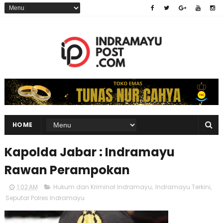
HOME
Kapolda Jabar : Indramayu
Rawan Perampokan
1:02 AM
Hukum dan Kriminal Indramayu
,
Indramayu Terkini
,
Seputar Polres Indramayu