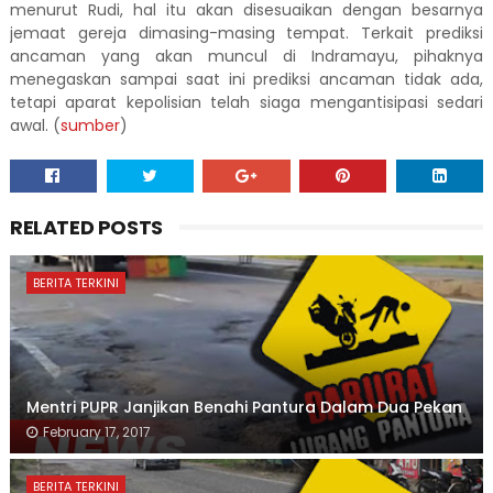
menurut Rudi, hal itu akan disesuaikan dengan besarnya
jemaat gereja dimasing-masing tempat. Terkait prediksi
ancaman yang akan muncul di Indramayu, pihaknya
menegaskan sampai saat ini prediksi ancaman tidak ada,
tetapi aparat kepolisian telah siaga mengantisipasi sedari
awal. (
sumber
)
RELATED POSTS
BERITA TERKINI
Mentri PUPR Janjikan Benahi Pantura Dalam Dua Pekan
February 17, 2017
BERITA TERKINI