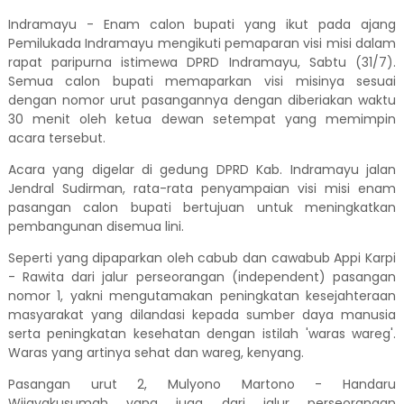
Indramayu - Enam calon bupati yang ikut pada ajang
Pemilukada Indramayu mengikuti pemaparan visi misi dalam
rapat paripurna istimewa DPRD Indramayu, Sabtu (31/7).
Semua calon bupati memaparkan visi misinya sesuai
dengan nomor urut pasangannya dengan diberiakan waktu
30 menit oleh ketua dewan setempat yang memimpin
acara tersebut.
Acara yang digelar di gedung DPRD Kab. Indramayu jalan
Jendral Sudirman, rata-rata penyampaian visi misi enam
pasangan calon bupati bertujuan untuk meningkatkan
pembangunan disemua lini.
Seperti yang dipaparkan oleh cabub dan cawabub Appi Karpi
- Rawita dari jalur perseorangan (independent) pasangan
nomor 1, yakni mengutamakan peningkatan kesejahteraan
masyarakat yang dilandasi kepada sumber daya manusia
serta peningkatan kesehatan dengan istilah 'waras wareg'.
Waras yang artinya sehat dan wareg, kenyang.
Pasangan urut 2, Mulyono Martono - Handaru
Wijayakusumah yang juga dari jalur perseorangan