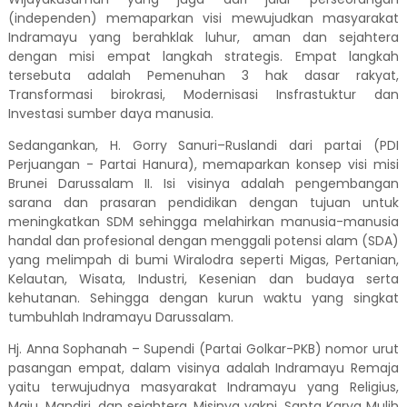
(independen) memaparkan visi mewujudkan masyarakat
Indramayu yang berahklak luhur, aman dan sejahtera
dengan misi empat langkah strategis. Empat langkah
tersebuta adalah Pemenuhan 3 hak dasar rakyat,
Transformasi birokrasi, Modernisasi Insfrastuktur dan
Investasi sumber daya manusia.
Sedangankan, H. Gorry Sanuri–Ruslandi dari partai (PDI
Perjuangan - Partai Hanura), memaparkan konsep visi misi
Brunei Darussalam II. Isi visinya adalah pengembangan
sarana dan prasaran pendidikan dengan tujuan untuk
meningkatkan SDM sehingga melahirkan manusia-manusia
handal dan profesional dengan menggali potensi alam (SDA)
yang melimpah di bumi Wiralodra seperti Migas, Pertanian,
Kelautan, Wisata, Industri, Kesenian dan budaya serta
kehutanan. Sehingga dengan kurun waktu yang singkat
tumbuhlah Indramayu Darussalam.
Hj. Anna Sophanah – Supendi (Partai Golkar-PKB) nomor urut
pasangan empat, dalam visinya adalah Indramayu Remaja
yaitu terwujudnya masyarakat Indramayu yang Religius,
Maju, Mandiri, dan sejahtera. Misinya yakni, Sapta Karya Mulih