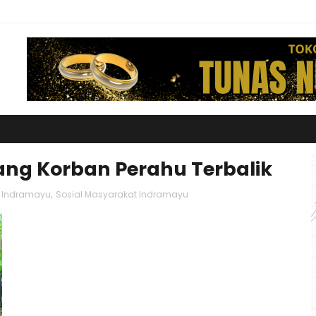
ng Korban Perahu Terbalik
r Indramayu
,
Sosial Masyarakat Indramayu