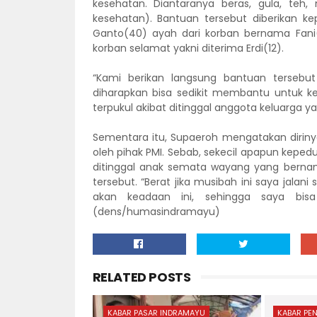
kesehatan. Diantaranya beras, gula, teh, 
kesehatan). Bantuan tersebut diberikan k
Ganto(40) ayah dari korban bernama Fani
korban selamat yakni diterima Erdi(12).
“Kami berikan langsung bantuan tersebut
diharapkan bisa sedikit membantu untuk ke
terpukul akibat ditinggal anggota keluarga y
Sementara itu, Supaeroh mengatakan diriny
oleh pihak PMI. Sebab, sekecil apapun keped
ditinggal anak semata wayang yang bernam
tersebut. “Berat jika musibah ini saya jalan
akan keadaan ini, sehingga saya bisa
(dens/humasindramayu)
RELATED POSTS
KABAR PASAR INDRAMAYU
KABAR PE