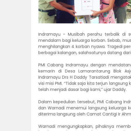
Indramayu - Musibah perahu terbalik di 
mendalam bagi keluarga korban. Sebab, musi
menghilangkan 4 korban nyawa. Tragedi pera
berbagai kalangan, salahsatunya datang dar
PMI Cabang Indramayu dengan mendatangi 
kemarin di Desa Lamarantarung Blok As
Indramayu Drs H Daddy Tarsatiadi mengatakan
visi misi PMI. “Tidak saja kita terjun langsun
telah menjadi dasar bagi kami,” ujar Daddy.
Dalam kepedulian tersebut, PMI Cabang Ind
dan Warnadi menemui langsung keluarga ko
diterima langsung oleh Camat Cantigi Ir Ahm
Warnadi mengungkapkan, pihaknya memba