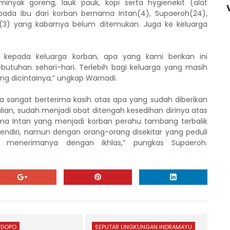
minyak goreng, lauk pauk, kopi serta hygienekit (alat
epada ibu dari korban bernama Intan(4), Supaeroh(24),
(3) yang kabarnya belum ditemukan. Juga ke keluarga
 kepada keluarga korban, apa yang kami berikan ini
butuhan sehari-hari. Terlebih bagi keluarga yang masih
ang dicintainya,” ungkap Warnadi.
a sangat berterima kasih atas apa yang sudah diberikan
ulian, sudah menjadi obat ditengah kesedihan dirinya atas
a Intan yang menjadi korban perahu tambang terbalik
i sendiri, namun dengan orang-orang disekitar yang peduli
 menerimanya dengan ikhlas,” pungkas Supaeroh.
NDOPO
SEPUTAR LINGKUNGAN INDRAMAYU