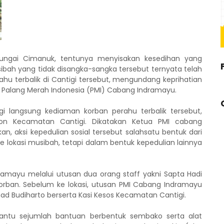
sungai Cimanuk, tentunya menyisakan kesedihan yang
bah yang tidak disangka-sangka tersebut ternyata telah
hu terbalik di Cantigi tersebut, mengundang keprihatian
i Palang Merah Indonesia (PMI) Cabang Indramayu.
langsung kediaman korban perahu terbalik tersebut,
jon Kecamatan Cantigi. Dikatakan Ketua PMI cabang
, aksi kepedulian sosial tersebut salahsatu bentuk dari
g ke lokasi musibah, tetapi dalam bentuk kepedulian lainnya
ramayu melalui utusan dua orang staff yakni Sapta Hadi
rban. Sebelum ke lokasi, utusan PMI Cabang Indramayu
ad Budiharto berserta Kasi Kesos Kecamatan Cantigi.
ntu sejumlah bantuan berbentuk sembako serta alat