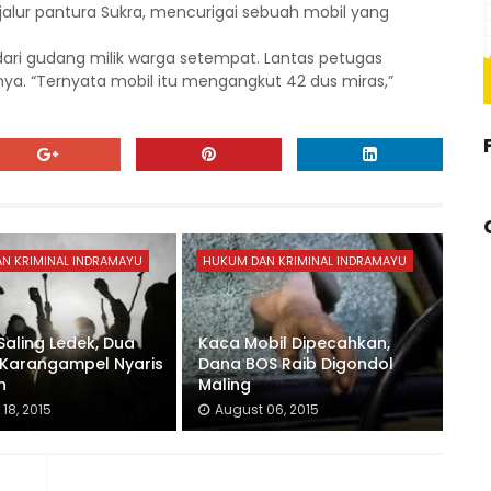
jalur pantura Sukra, mencurigai sebuah mobil yang
 dari gudang milik warga setempat. Lantas petugas
. “Ternyata mobil itu mengangkut 42 dus miras,”
N KRIMINAL INDRAMAYU
HUKUM DAN KRIMINAL INDRAMAYU
Saling Ledek, Dua
Kaca Mobil Dipecahkan,
 Karangampel Nyaris
Dana BOS Raib Digondol
n
Maling
18, 2015
August 06, 2015