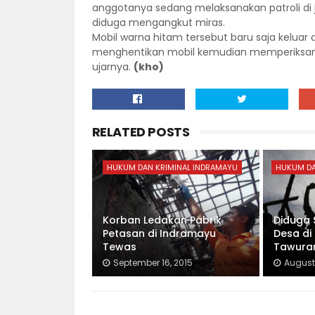
anggotanya sedang melaksanakan patroli di 
diduga mengangkut miras.
Mobil warna hitam tersebut baru saja keluar
menghentikan mobil kemudian memperiksanya
ujarnya.
(kho)
RELATED POSTS
HUKUM DAN KRIMINAL INDRAMAYU
HUKUM DA
Korban Ledakan Pabrik
Diduga 
Petasan di Indramayu
Desa di
Tewas
Tawura
September 16, 2015
August 