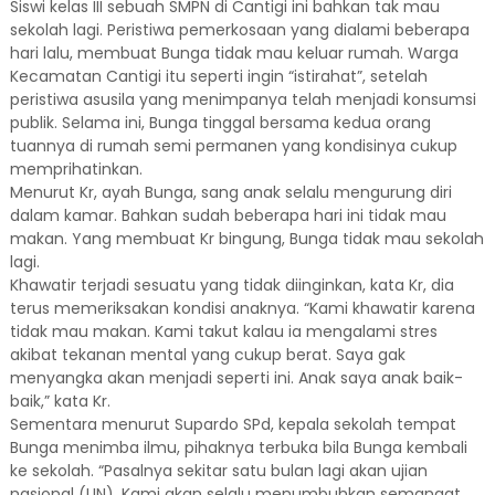
Siswi kelas III sebuah SMPN di Cantigi ini bahkan tak mau
sekolah lagi. Peristiwa pemerkosaan yang dialami beberapa
hari lalu, membuat Bunga tidak mau keluar rumah. Warga
Kecamatan Cantigi itu seperti ingin “istirahat”, setelah
peristiwa asusila yang menimpanya telah menjadi konsumsi
publik. Selama ini, Bunga tinggal bersama kedua orang
tuannya di rumah semi permanen yang kondisinya cukup
memprihatinkan.
Menurut Kr, ayah Bunga, sang anak selalu mengurung diri
dalam kamar. Bahkan sudah beberapa hari ini tidak mau
makan. Yang membuat Kr bingung, Bunga tidak mau sekolah
lagi.
Khawatir terjadi sesuatu yang tidak diinginkan, kata Kr, dia
terus memeriksakan kondisi anaknya. “Kami khawatir karena
tidak mau makan. Kami takut kalau ia mengalami stres
akibat tekanan mental yang cukup berat. Saya gak
menyangka akan menjadi seperti ini. Anak saya anak baik-
baik,” kata Kr.
Sementara menurut Supardo SPd, kepala sekolah tempat
Bunga menimba ilmu, pihaknya terbuka bila Bunga kembali
ke sekolah. “Pasalnya sekitar satu bulan lagi akan ujian
nasional (UN). Kami akan selalu menumbuhkan semangat