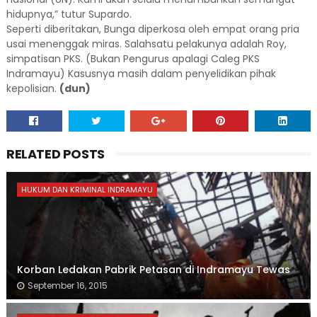
hidupnya,” tutur Supardo.
Seperti diberitakan, Bunga diperkosa oleh empat orang pria
usai menenggak miras. Salahsatu pelakunya adalah Roy,
simpatisan PKS. (Bukan Pengurus apalagi Caleg PKS
Indramayu) Kasusnya masih dalam penyelidikan pihak
kepolisian.
(dun)
RELATED POSTS
HUKUM DAN KRIMINAL INDRAMAYU
Korban Ledakan Pabrik Petasan di Indramayu Tewas
September 16, 2015