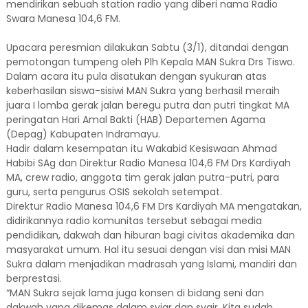
mendirikan sebuah station radio yang diberi nama Radio
Swara Manesa 104,6 FM.
Upacara peresmian dilakukan Sabtu (3/1), ditandai dengan
pemotongan tumpeng oleh Plh Kepala MAN Sukra Drs Tiswo.
Dalam acara itu pula disatukan dengan syukuran atas
keberhasilan siswa-sisiwi MAN Sukra yang berhasil meraih
juara I lomba gerak jalan beregu putra dan putri tingkat MA
peringatan Hari Amal Bakti (HAB) Departemen Agama
(Depag) Kabupaten Indramayu.
Hadir dalam kesempatan itu Wakabid Kesiswaan Ahmad
Habibi SAg dan Direktur Radio Manesa 104,6 FM Drs Kardiyah
MA, crew radio, anggota tim gerak jalan putra-putri, para
guru, serta pengurus OSIS sekolah setempat.
Direktur Radio Manesa 104,6 FM Drs Kardiyah MA mengatakan,
didirikannya radio komunitas tersebut sebagai media
pendidikan, dakwah dan hiburan bagi civitas akademika dan
masyarakat umum. Hal itu sesuai dengan visi dan misi MAN
Sukra dalam menjadikan madrasah yang Islami, mandiri dan
berprestasi.
“MAN Sukra sejak lama juga konsen di bidang seni dan
dakwah yang dikemas dalam syiar dan syair. Kita sudah