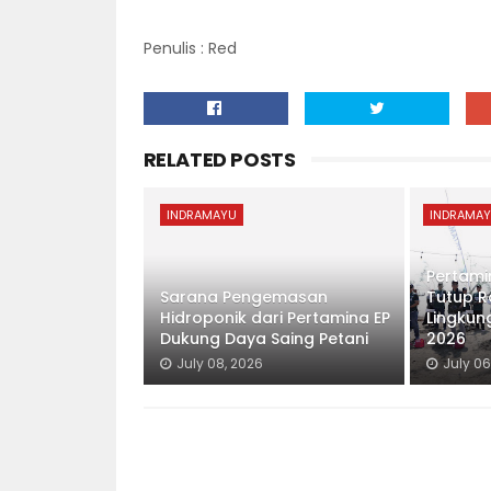
Penulis : Red
RELATED POSTS
INDRAMAYU
INDRAMA
Pertami
Sarana Pengemasan
Tutup R
Hidroponik dari Pertamina EP
Lingkun
Dukung Daya Saing Petani
2026
July 08, 2026
July 06