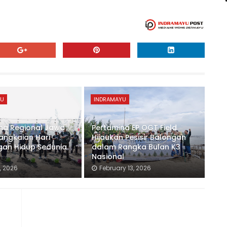
YU
INDRAMAYU
na Regional Jawa
Pertamina EP OGT Field
angkaian Hari
Hijaukan Pesisir Balongan
gan Hidup Sedunia
dalam Rangka Bulan K3
Nasional
, 2026
February 13, 2026