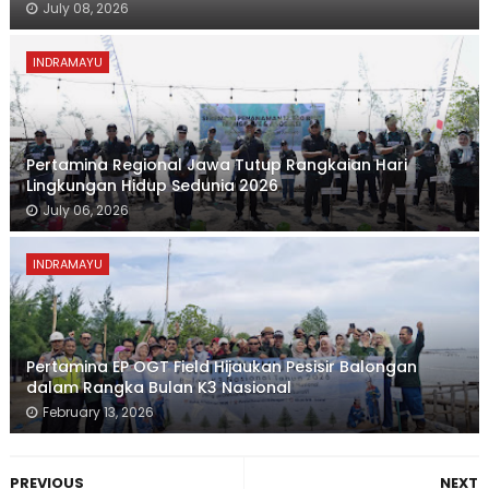
July 08, 2026
INDRAMAYU
Pertamina Regional Jawa Tutup Rangkaian Hari
Lingkungan Hidup Sedunia 2026
July 06, 2026
INDRAMAYU
Pertamina EP OGT Field Hijaukan Pesisir Balongan
dalam Rangka Bulan K3 Nasional
February 13, 2026
PREVIOUS
NEXT