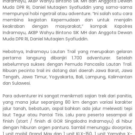
Indramayu, AKBP Wahyu Bintono SIK MH dan Anggota Dewan
Muda DPR RI, Daniel Mutaqien Syafiuddin yang sama-sama
mempunyai hobi ngetrail atau adventure. “Ini salah satu cara
membina kegiatan Kepemudaan dan untuk menjalin
keakraban dengan masyarakat,” kompak Kapolres
Indramayu, AKBP Wahyu Bintono SIK MH dan Anggota Dewan
Muda DPR RI, Daniel Mutaqien Syafiuddin.
Hebatnya, Indramayu Lautan Trail yang merupakan gelaran
pertama langsung dibanjiri 1.700 adventurer. Setelah
sebelumnya sukses dengan Pemuda Pancasila Lautan Trail.
Ribuan pecinta trail ini datang dari daerah Jawa Barat, Jawa
Tengah, Jawa Timur, Yogyakarta, Bali, Lampung, Kalimantan
dan Sulawesi.
Para adventurer ini sangat menikmati sajian trek dari panitia,
yang mana jalur sepanjang 80 km dengan variasi karakter
jalur tanah, bebatuan, aspal bahkan ada jalur melewati tepi
laut Tegur atau Pantai Tiris. Lalu para peserta sesampai di
finish (start / finish di GOR Singalodra Indramayu) di hibur
dengan hiburan orgen pantura. Sambil menunggu doorprize,
1 unit mobil Grand Max dan 1 unit KLX-150, 1 unit Yamaha X-