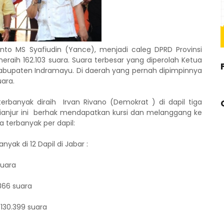
nto MS Syafiudin (Yance), menjadi caleg DPRD Provinsi
aih 162.103 suara. Suara terbesar yang diperolah Ketua
ri Kabupaten Indramayu. Di daerah yang pernah dipimpinnya
ara.
rbanyak diraih Irvan Rivano (Demokrat ) di dapil tiga
ianjur ini berhak mendapatkan kursi dan melanggang ke
a terbanyak per dapil:
yak di 12 Dapil di Jabar :
suara
.866 suara
 130.399 suara