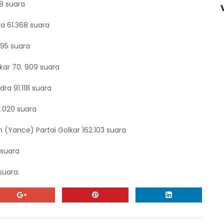
78 suara
ra 61.368 suara
795 suara
lkar 70. 909 suara
dra 91.118 suara
4.020 suara
in (Yance) Partai Golkar 162.103 suara
7 suara
suara.