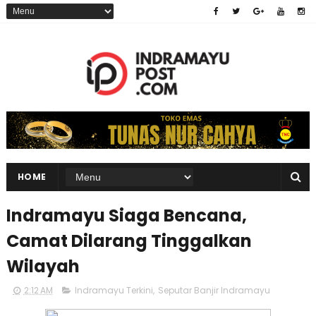
HOME
Indramayu Siaga Bencana,
Camat Dilarang Tinggalkan
Wilayah
2:12 AM
Indramayu Terkini
,
Seputar Banjir Indramayu