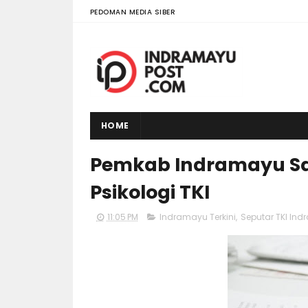
PEDOMAN MEDIA SIBER
HOME
Pemkab Indramayu Sa
Psikologi TKI
11:05 PM
Indramayu Terkini
,
Seputar TKI In