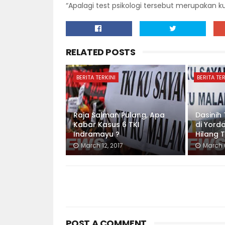
“Apalagi test psikologi tersebut merupakan k
RELATED POSTS
BERITA TERKINI
BERITA TER
Raja Salman Pulang, Apa
Dasinih
Kabar Kasus 6 TKI
di Yord
Indramayu ?
Hilang 
March 12, 2017
March 
POST A COMMENT