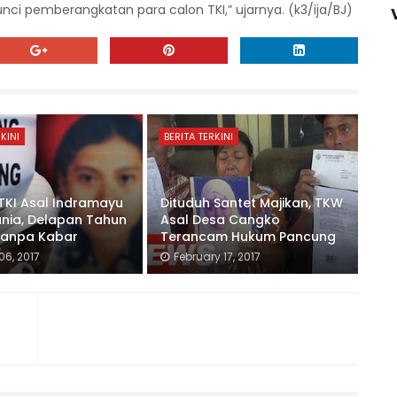
unci pemberangkatan para calon TKI,” ujarnya. (k3/ija/BJ)
KINI
BERITA TERKINI
 TKI Asal Indramayu
Dituduh Santet Majikan, TKW
ania, Delapan Tahun
Asal Desa Cangko
Tanpa Kabar
Terancam Hukum Pancung
06, 2017
February 17, 2017