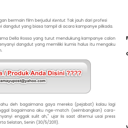
engan bermain film berjudul
Kentut
. Tak jauh dari profesi
yi dangdut yang biasa tampil di acara kampanye pilkada.
rnama Della Rossa yang turut mendukung kampanye calon
enyanyi dangdut yang memiliki kumis halus itu mengaku
m.
i tahu deh bagaimana gaya mereka (pejabat) kalau lagi
h tinggal bagaimana aku nge-match (seimbangkan) cara-
nyi enggak sulit ah," ujar Iis saat ditemui usai press
rta Selatan, Senin (30/5/2011).