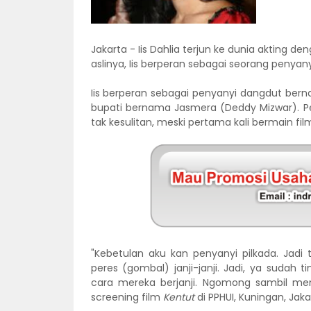
Jakarta - Iis Dahlia terjun ke dunia akting d
aslinya, Iis berperan sebagai seorang penyan
Iis berperan sebagai penyanyi dangdut be
bupati bernama Jasmera (Deddy Mizwar). P
tak kesulitan, meski pertama kali bermain fil
"Kebetulan aku kan penyanyi pilkada. Jad
peres (gombal) janji-janji. Jadi, ya suda
cara mereka berjanji. Ngomong sambil menya
screening film
Kentut
di PPHUI, Kuningan, Jaka