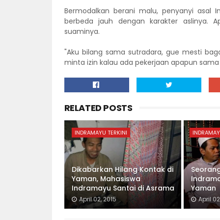
Bermodalkan berani malu, penyanyi asal
berbeda jauh dengan karakter aslinya. Ap
suaminya.
"Aku bilang sama sutradara, gue mesti bag
minta izin kalau ada pekerjaan apapun sama 
RELATED POSTS
INDRAMAYU TERKINI
INDRAMAY
Dikabarkan Hilang Kontak di
Seoran
Yaman, Mahasiswa
Indrama
Indramayu Santai di Asrama
Yaman
April 02, 2015
April 02