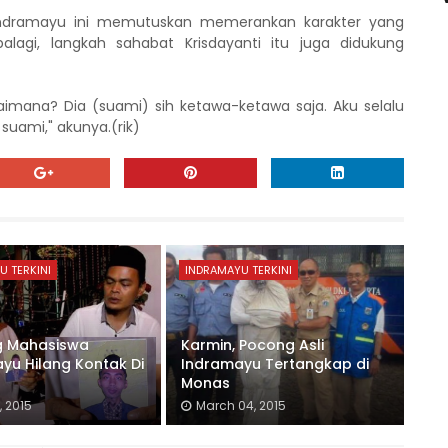
 Indramayu ini memutuskan memerankan karakter yang
alagi, langkah sahabat Krisdayanti itu juga didukung
aimana? Dia (suami) sih ketawa-ketawa saja. Aku selalu
suami," akunya.(rik)
U TERKINI
INDRAMAYU TERKINI
g Mahasiswa
Karmin, Pocong Asli
yu Hilang Kontak Di
Indramayu Tertangkap di
Monas
, 2015
March 04, 2015