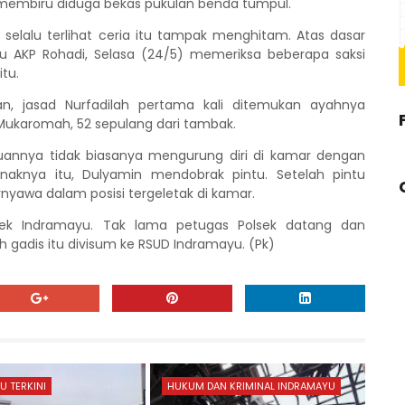
 membiru diduga bekas pukulan benda tumpul.
selalu terlihat ceria itu tampak menghitam. Atas dasar
ayu AKP Rohadi, Selasa (24/5) memeriksa beberapa saksi
tu.
an, jasad Nurfadilah pertama kali ditemukan ayahnya
 Mukaromah, 52 sepulang dari tambak.
puannya tidak biasanya mengurung diri di kamar dengan
naknya itu, Dulyamin mendobrak pintu. Setelah pintu
rnyawa dalam posisi tergeletak di kamar.
sek Indramayu. Tak lama petugas Polsek datang dan
h gadis itu divisum ke RSUD Indramayu. (Pk)
U TERKINI
HUKUM DAN KRIMINAL INDRAMAYU