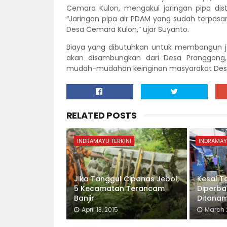
Cemara Kulon, mengakui jaringan pipa dis
“Jaringan pipa air PDAM yang sudah terpas
Desa Cemara Kulon,” ujar Suyanto.
Biaya yang dibutuhkan untuk membangun jar
akan disambungkan dari Desa Pranggong
mudah-mudahan keinginan masyarakat Desa C
RELATED POSTS
INDRAMAYU TERKINI
INDRAMAY
Jika Tanggul Cipanas Jebol,
Kesal T
5 Kecamatan Terancam
Diperbai
Banjir
Ditanam
April 13, 2015
March 