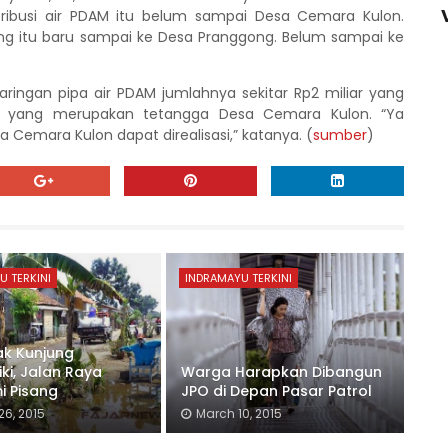
tribusi air PDAM itu belum sampai Desa Cemara Kulon.
ang itu baru sampai ke Desa Pranggong. Belum sampai ke
ingan pipa air PDAM jumlahnya sekitar Rp2 miliar yang
, yang merupakan tetangga Desa Cemara Kulon. “Ya
emara Kulon dapat direalisasi,” katanya. (
sumber
)
U TERKINI
INDRAMAYU TERKINI
ak Kunjung
ki, Jalan Raya
Warga Harapkan Dibangun
i Pisang
JPO di Depan Pasar Patrol
26, 2015
March 10, 2015