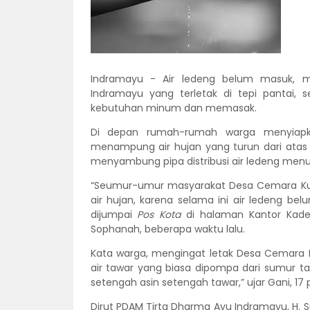
Indramayu - Air ledeng belum masuk, 
Indramayu yang terletak di tepi pantai,
kebutuhan minum dan memasak.
Di depan rumah-rumah warga menyiapk
menampung air hujan yang turun dari atas
menyambung pipa distribusi air ledeng men
“Seumur-umur masyarakat Desa Cemara Kul
air hujan, karena selama ini air ledeng b
dijumpai
Pos Kota
di halaman Kantor Kade
Sophanah, beberapa waktu lalu.
Kata warga, mengingat letak Desa Cemara K
air tawar yang biasa dipompa dari sumur tan
setengah asin setengah tawar,” ujar Gani, 
Dirut PDAM Tirta Dharma Ayu Indramayu, H. 