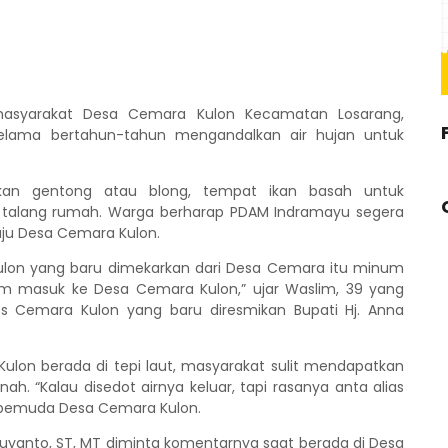
masyarakat Desa Cemara Kulon Kecamatan Losarang,
 selama bertahun-tahun mengandalkan air hujan untuk
an gentong atau blong, tempat ikan basah untuk
 talang rumah. Warga berharap PDAM Indramayu segera
uju Desa Cemara Kulon.
on yang baru dimekarkan dari Desa Cemara itu minum
elum masuk ke Desa Cemara Kulon,” ujar Waslim, 39 yang
s Cemara Kulon yang baru diresmikan Bupati Hj. Anna
ulon berada di tepi laut, masyarakat sulit mendapatkan
ah. “Kalau disedot airnya keluar, tapi rasanya anta alias
17 pemuda Desa Cemara Kulon.
Suyanto, ST, MT diminta komentarnya saat berada di Desa