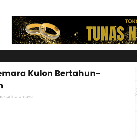
emara Kulon Bertahun-
n
truktur Indramayu