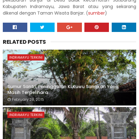
pekuburan Banjar di Desa Bulak Kecamatan Jatibarang
Kabupaten Indramayu, Jawa Barat atau yang sekarang
dikenal dengan Taman Wisata Banjar. (
sumber
)
RELATED POSTS
INDRAMAYU TERKINI
Sumur Santri, Peninggalan Ki Kuwu Sangkan Yang
Masih Terpelihara
February 28, 2015
INDRAMAYU TERKINI