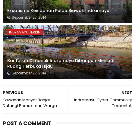
Eksotisme Keindahan Pulau Biawak Indramayu
September 27, 2014
INDRAMAYU TERKINI
Bantaran Cimanuk Indramayu Dibangun Menjadi
Ruang Terbuka Hijau
September 22, 2014
PREVIOUS
NEXT
Kawanan Monyet Banjar
Indramayu Cyber Community
Datangi Pemukiman Warga
Terbentuk
POST A COMMENT